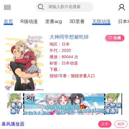
首页
R级动漫
里番acg
3D里番
无限动漫
日本
大神同学想被吃掉
♡ 收藏
地区：日本
年代：2020
播放：80044 次
标签：日本动漫
下载：
报错/寻番：
报错求番入口
暴风播放器
正序
倒序