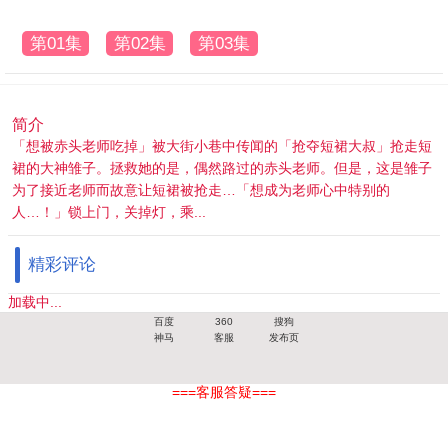
第01集
第02集
第03集
简介
「想被赤头老师吃掉」被大街小巷中传闻的「抢夺短裙大叔」抢走短
裙的大神雏子。拯救她的是，偶然路过的赤头老师。但是，这是雏子
为了接近老师而故意让短裙被抢走…「想成为老师心中特别的
人…！」锁上门，关掉灯，乘...
精彩评论
加载中...
百度
360
搜狗
神马
客服
发布页
===客服答疑===